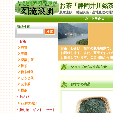
お茶「静岡井川銘
農家直販・製造販売・産地直送の通
カートをみる
｜
商品検索
お茶
煎茶
お茶・わさび・椎茸の栽培農家で、
お届けします。また、直売ですので
玉露
と確信しています。ご自宅用から贈
深蒸し茶
棒茶
ショップからのお知らせ
粉末緑茶
ほうじ茶
玄米茶
おすすめ商品
粉茶
わさび
わさび漬け
贈り物・ギフト・セット