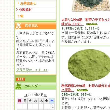
お茶詰合せ
包装資材
箱
大走り100g袋 煎茶の中でもっ
味があります。
店長日記
2,192円(税抜 2,030円)
当園で一番最初に摘み取られるお
ご来店ありがとうございま
す。
す。他の煎茶にはない旨味がぎっ
南アルプスの郷「井川」よ
と凝縮されています。
り産地直送でお届けしま
す。
農家直営のため、注文確認
メール、お問い合わせにお
時間をいただく場合があり
ます。
店長日記はこちら >>
粉末緑茶100g袋 お茶の成分を
カレンダー
と摂取。
680円(税抜 630円)
＜
2026年8月
＞
茶殻に残る成分）もまるごと摂取
日
月
火
水
木
金
土
ます。
1
お茶割り・お料理・お菓子など、