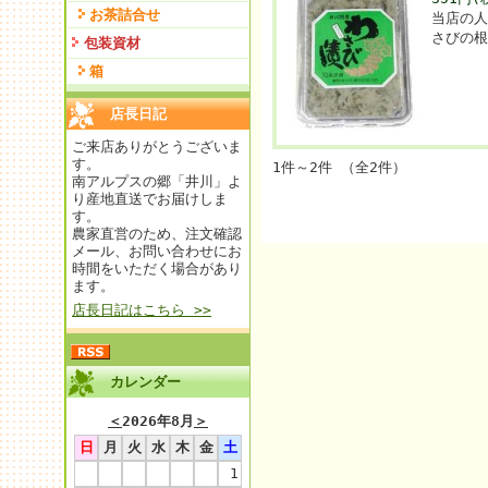
お茶詰合せ
当店の
さびの
包装資材
箱
店長日記
ご来店ありがとうございま
す。
1件～2件 （全2件）
南アルプスの郷「井川」よ
り産地直送でお届けしま
す。
農家直営のため、注文確認
メール、お問い合わせにお
時間をいただく場合があり
ます。
店長日記はこちら >>
カレンダー
＜
2026年8月
＞
日
月
火
水
木
金
土
1