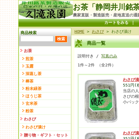
お茶「静岡井川銘
農家直販・製造販売・産地直送の通
カートをみる
｜
HOME
>
わさび
> わさび漬け
商品検索
商品一覧
お茶
説明付き /
写真のみ
煎茶
1件～2件 （全2件）
玉露
深蒸し茶
わさび
棒茶
551円(
粉末緑茶
当店の
ほうじ茶
さびの
小パック
玄米茶
粉茶
わさび
わさび漬け
わさび
贈り物・ギフト・セット
351円(