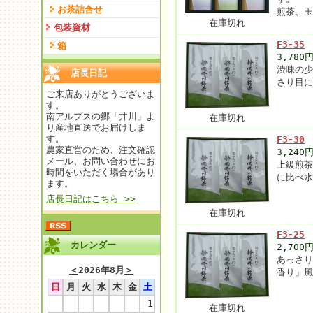
お茶詰合せ
煎茶、
在庫切れ
包装資材
F3-35
箱
3,780
渋味の
店長日記
さり目
ご来店ありがとうございま
す。
南アルプスの郷「井川」よ
在庫切れ
り産地直送でお届けしま
す。
F3-30
農家直営のため、注文確認
3,240
メール、お問い合わせにお
上級煎
時間をいただく場合があり
に比べ
ます。
店長日記はこちら >>
在庫切れ
F3-25
カレンダー
2,700
あっさ
＜
2026年8月
＞
香り」
日
月
火
水
木
金
土
1
在庫切れ