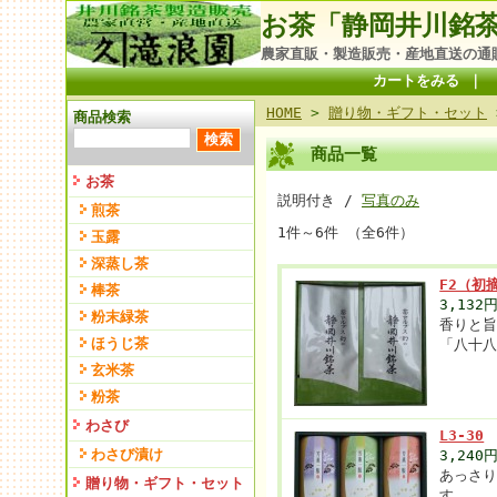
お茶「静岡井川銘
農家直販・製造販売・産地直送の通
カートをみる
｜
HOME
>
贈り物・ギフト・セット
商品検索
商品一覧
お茶
説明付き /
写真のみ
煎茶
1件～6件 （全6件）
玉露
深蒸し茶
F2（初
棒茶
3,132
粉末緑茶
香りと
ほうじ茶
「八十
玄米茶
粉茶
わさび
L3-30
わさび漬け
3,240
あっさ
贈り物・ギフト・セット
す。